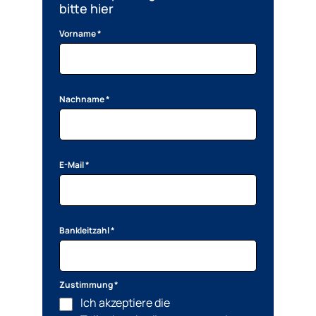
bitte hier
Vorname *
Nachname *
E-Mail *
Bankleitzahl *
Zustimmung *
Ich akzeptiere die